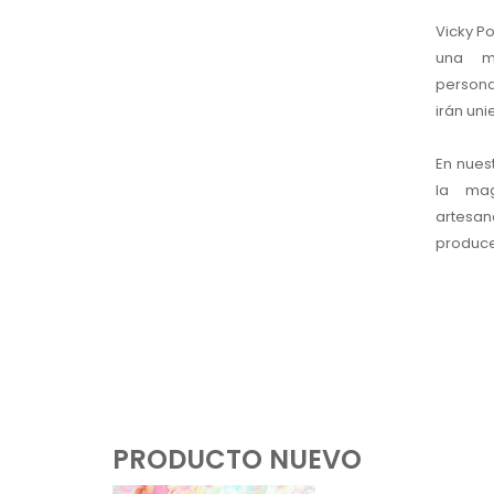
Vicky Po
una m
persona
irán un
En nuest
la ma
artesan
producen
PRODUCTO NUEVO