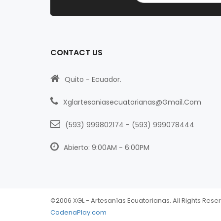
CONTACT US
Quito - Ecuador.
Xglartesaniasecuatorianas@gmail.com
(593) 999802174
-
(593) 999078444
Abierto: 9:00AM - 6:00PM
©2006 XGL - Artesanías Ecuatorianas. All Rights Rese
CadenaPlay.com