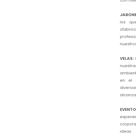
con nue
JABONE
los qu
cfabri
profesi
nuestro
VELAS:
D
nuestra
ambien
en el 
diversa
alcanzar
EVENTO
experie
corpor
ideas.