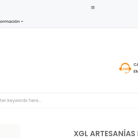
formación
C
EM
XGL ARTESANÍAS