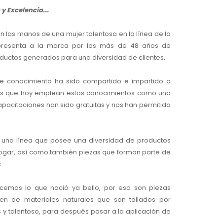
y Excelencia...
n las manos de una mujer talentosa en la línea de la
representa a la marca por los más de 48 años de
oductos generados para una diversidad de clientes.
ste conocimiento ha sido compartido e impartido a
s que hoy emplean estos conocimientos como una
apacitaciones han sido gratuitas y nos han permitido
una línea que posee una diversidad de productos
hogar, así como también piezas que forman parte de
.
ecemos lo que nació ya bello, por eso son piezas
acen de materiales naturales que son tallados por
y talentoso, para después pasar a la aplicación de