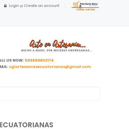
Login
Create an account
or
ALL US NOW:
593999802174
AIL:
xglartesaniasecuatorianas@gmail.com
 ECUATORIANAS