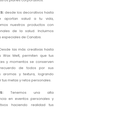
stros planes corporativos.
S:
desde los decorativos hasta
e aportan salud a tu vida,
camos nuestros productos con
onales de la salud. Incluimos
s especiales de Canabis.
esde las más creativas hasta
s Wax Melt, permiten que tus
tes y momentos se conserven
recuerdo de todos por sus
s aromas y textura, logrando
 tus metas y retos personales.
S:
Tenemos una alta
ncia en eventos personales y
ativos haciendo realidad tus