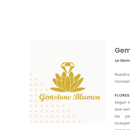
Gem
La Gema 
Nuestra
momento
FLORES
segun l
ese sen
las p
incluye