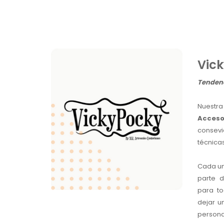
Vick
Tendenc
Nues
Acces
consev
técnicas
Cada un
parte 
para t
dejar u
persona