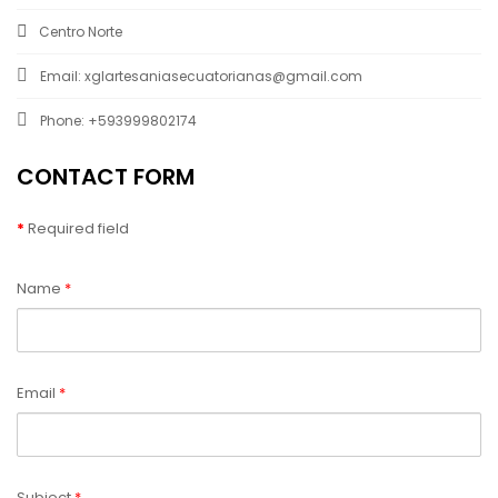
Centro Norte
Email:
xglartesaniasecuatorianas@gmail.com
Phone:
+593999802174
CONTACT FORM
*
Required field
Name
*
Email
*
Subject
*