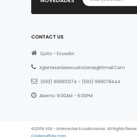
NOVEDADES
CONTACT US
Quito - Ecuador.
Xglartesaniasecuatorianas@gmail.com
(593) 999802174
-
(593) 999078444
Abierto: 9:00AM - 6:00PM
©2006 XGL - Artesanías Ecuatorianas. All Rights Rese
CadenaPlay.com