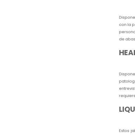
Dispone
con la 
persona
de abas
HEA
Dispone
patolog
entrevi
requier
LIQU
Estos j