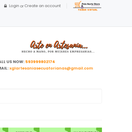
Login
Create an account
or
ALL US NOW:
593999802174
AIL:
xglartesaniasecuatorianas@gmail.com