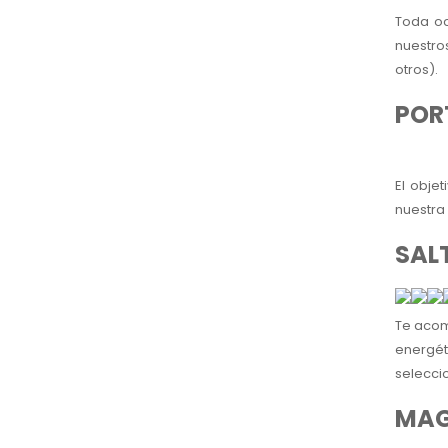
Toda oc
nuestro
otros).
POR
El obje
nuestra
SALT
Te acom
energét
seleccio
MAG