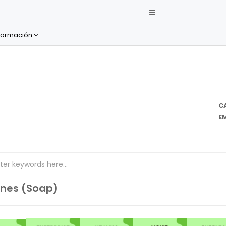
formación
C
EM
nes (Soap)