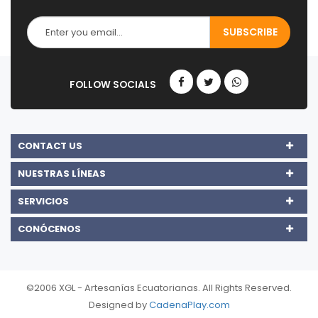
CONTACT US
NUESTRAS LÍNEAS
SERVICIOS
CONÓCENOS
©2006 XGL - Artesanías Ecuatorianas. All Rights Reserved.
Designed by
CadenaPlay.com